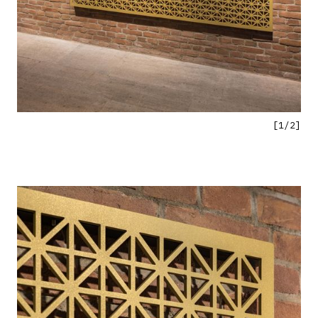
[
1
/
2
]