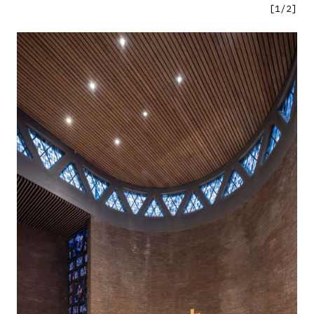
[
1
/
2
]